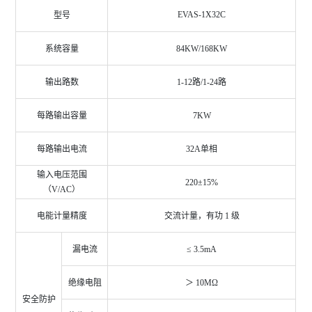
EVAS-1X32C
型号
系统容量
84KW/168KW
输出路数
1-12
路/1-24路
每路输出容量
7KW
每路输出电流
32A
单相
输入电压范围
220±15%
（V/AC）
电能计量精度
交流计量，有功 1 级
漏电流
≤ 3.5mA
绝缘电阻
＞ 10MΩ
安全防护