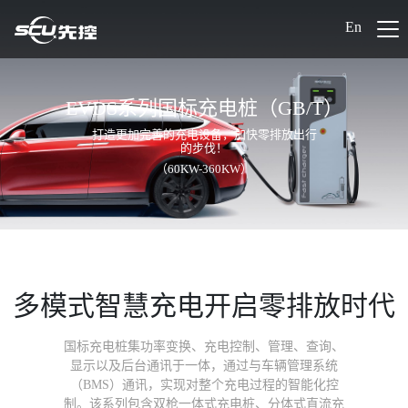
En
EVDS系列国标充电桩（GB/T）
打造更加完善的充电设备，加快零排放出行
的步伐！
（60KW-360KW）
多模式智慧充电开启零排放时代
国标充电桩集功率变换、充电控制、管理、查询、
显示以及后台通讯于一体，通过与车辆管理系统
（BMS）通讯，实现对整个充电过程的智能化控
制。该系列包含双枪一体式充电桩、分体式直流充