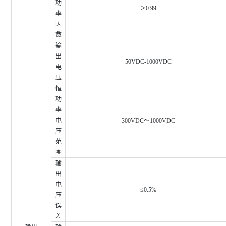
功
＞0.99
率
因
数
输
出
50VDC-1000VDC
电
压
恒
功
率
电
300VDC～1000VDC
压
范
围
输
出
电
≤0.5%
压
误
差