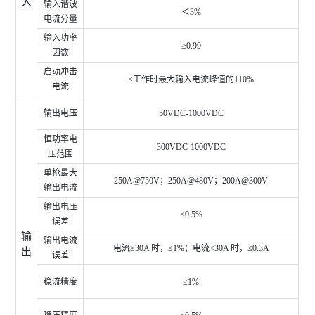
入
输入谐波
＜
3%
电流分量
输入功率
≥
0.99
因数
启动冲击
≤工作时最大输入电流峰值的
110%
电流
输出电压
50VDC-1000VDC
恒功率电
300VDC-1000VDC
压范围
单枪最大
250A@750V
；250A@480V；200A@300V
输出电流
输出电压
≤
0.5%
误差
输
输出电流
电流≥
30A
时，≤
1%
；电流
<30A
时，≤
0.3A
出
误差
稳流精度
≤
1%