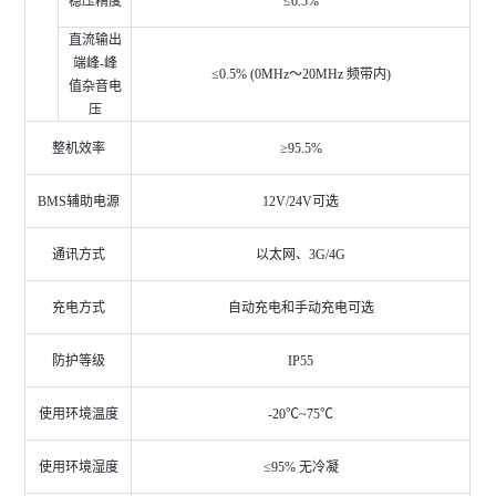
稳压精度
≤
0.5%
直流输出
端峰
-
峰
≤
0.5% (0MHz
～
20MHz
频带内
)
值杂音电
压
整机效率
≥
95.5%
BMS
辅助电源
12V/24V
可选
通讯方式
以太网、
3G/4G
充电方式
自动充电和手动充电可选
防护等级
IP55
使用环境温度
-20
℃
~75
℃
使用环境湿度
≤
95%
无冷凝