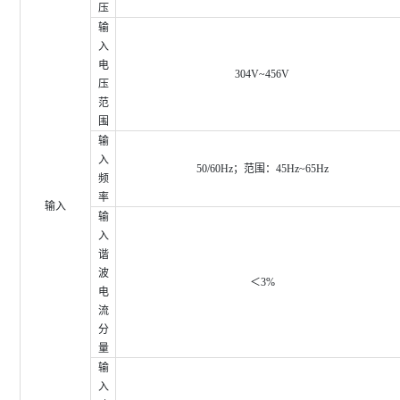
压
输
入
电
304V~456V
压
范
围
输
入
50/60Hz；范围：45Hz~65Hz
频
率
输入
输
入
谐
波
＜3%
电
流
分
量
输
入