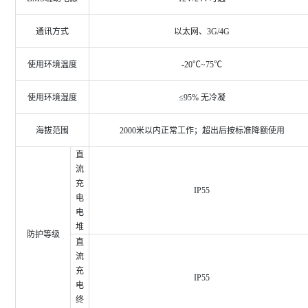
通讯方式
以太网、3G/4G
使用环境温度
-20℃~75℃
使用环境湿度
≤95% 无冷凝
海拔范围
2000米以内正常工作；超出后按标准降额使用
直
流
充
IP55
电
电
堆
防护等级
直
流
充
IP55
电
终