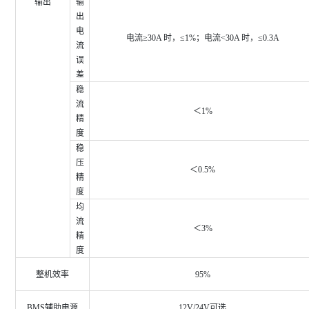
输出
输
出
电
电流≥30A 时，≤1%；电流<30A 时，≤0.3A
流
误
差
稳
流
＜1%
精
度
稳
压
＜0.5%
精
度
均
流
＜3%
精
度
整机效率
95%
BMS辅助电源
12V/24V可选